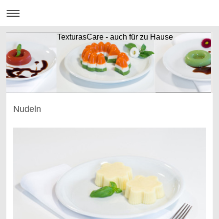
TexturasCare - auch für zu Hause
Nudeln