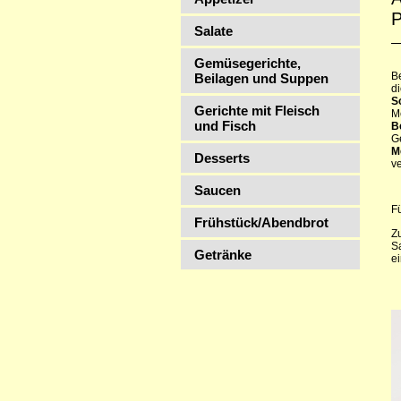
P
Salate
Gemüsegerichte,
Be
Beilagen und Suppen
d
S
Gerichte mit Fleisch
M
und Fisch
B
G
M
Desserts
v
Saucen
F
Frühstück/Abendbrot
Z
S
Getränke
e