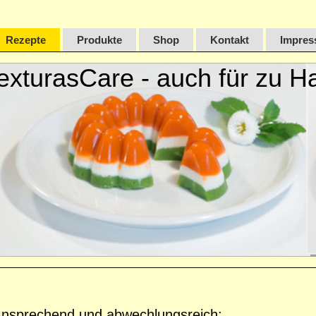
Rezepte
Produkte
Shop
Kontakt
Impres
exturasCare - auch für z
Ansprechend und abwechlungsreich: