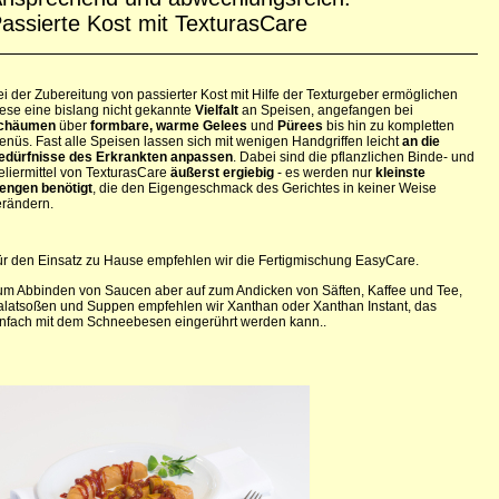
assierte Kost mit TexturasCare
i der Zubereitung von passierter Kost mit Hilfe der Texturgeber ermöglichen
iese eine bislang nicht gekannte
Vielfalt
an Speisen, angefangen bei
chäumen
über
formbare, warme Gelees
und
Pürees
bis hin zu kompletten
enüs. Fast alle Speisen lassen sich mit wenigen Handgriffen leicht
an die
edürfnisse des Erkrankten anpassen
. Dabei sind die pflanzlichen Binde- und
eliermittel von TexturasCare
äußerst ergiebig
- es werden nur
kleinste
engen benötigt
, die den Eigengeschmack des Gerichtes in keiner Weise
erändern.
ür den Einsatz zu Hause empfehlen wir die Fertigmischung EasyCare.
um Abbinden von Saucen aber auf zum Andicken von Säften, Kaffee und Tee,
alatsoßen und Suppen empfehlen wir Xanthan oder Xanthan Instant, das
infach mit dem Schneebesen eingerührt werden kann..