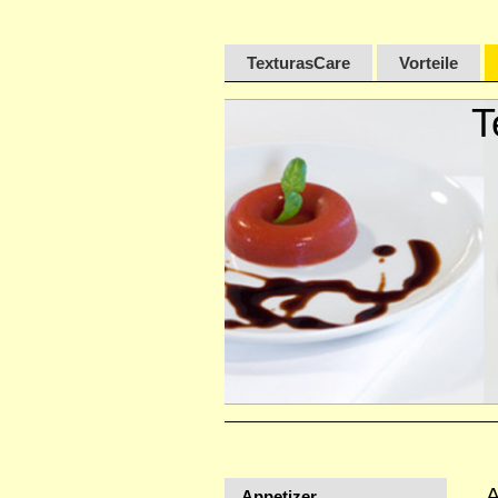
TexturasCare
Vorteile
T
Appetizer