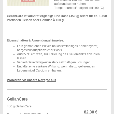
aufgrund seiner hohen
Temperaturbeständigkeit (bis 90 °C).
GellanCare ist äußerst ergiebig: Eine Dose (350 g) reicht für ca. 1.750
Portionen Fleisch oder Gemüse à 100 g.
Eigenschaften & Anwendungshinweise:
Fein gemahlenes Pulver, ballaststoffhaltiges Kohlenhydrat,
hergestellt auf pflanzlicher Basis.
Auf 85 °C erhitzen, zur Erzielung des Geliereffekts abkühlen
lassen.
Verliert Gelierfähigkeit in stark salzhaltigen Lösungen.
Entfaltet eine stärkere Wirkung, wenn die zu gelierenden
Lebensmittel Calcium enthalten.
Probieren Sie unsere Rezepte aus
GellanCare
400 g GellanCare
82,30
€