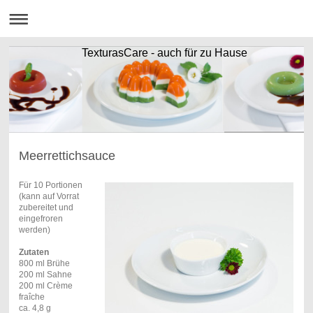
TexturasCare - auch für zu Hause
Meerrettichsauce
Für 10 Portionen
(kann auf Vorrat
zubereitet und
eingefroren
werden)
Zutaten
800 ml Brühe
200 ml Sahne
200 ml Crème
fraîche
ca. 4,8 g