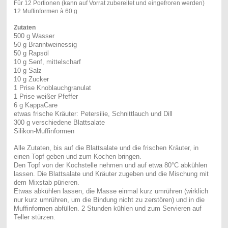
Für 12 Portionen (kann auf Vorrat zubereitet und eingefroren werden)
12 Muffinformen à 60 g
Zutaten
500 g Wasser
50 g Branntweinessig
50 g Rapsöl
10 g Senf, mittelscharf
10 g Salz
10 g Zucker
1 Prise Knoblauchgranulat
1 Prise weißer Pfeffer
6 g KappaCare
etwas frische Kräuter: Petersilie, Schnittlauch und Dill
300 g verschiedene Blattsalate
Silikon-Muffinformen
Alle Zutaten, bis auf die Blattsalate und die frischen Kräuter, in
einen Topf geben und zum Kochen bringen.
Den Topf von der Kochstelle nehmen und auf etwa 80°C abkühlen
lassen. Die Blattsalate und Kräuter zugeben und die Mischung mit
dem Mixstab pürieren.
Etwas abkühlen lassen, die Masse einmal kurz umrühren (wirklich
nur kurz umrühren, um die Bindung nicht zu zerstören) und in die
Muffinformen abfüllen. 2 Stunden kühlen und zum Servieren auf
Teller stürzen.